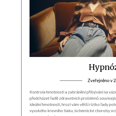
Hypnóz
Zveřejněno v
2
Kontrola hmotnosti a zabránění přibývání na váze
předcházet řadě zdravotních problémů souvisejíc
ideální hmotností, hrozí vám větší riziko řady p
vysokého krevního tlaku, ischemické choroby srde