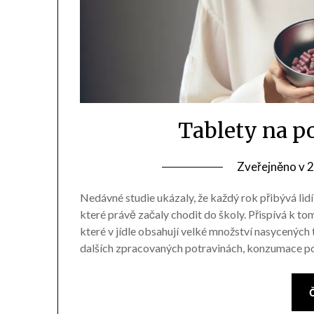
Tablety na p
Zveřejněno v
2
Nedávné studie ukázaly, že každý rok přibývá lidí 
které právě začaly chodit do školy. Přispívá k t
které v jídle obsahují velké množství nasycených
dalších zpracovaných potravinách, konzumace p
Č