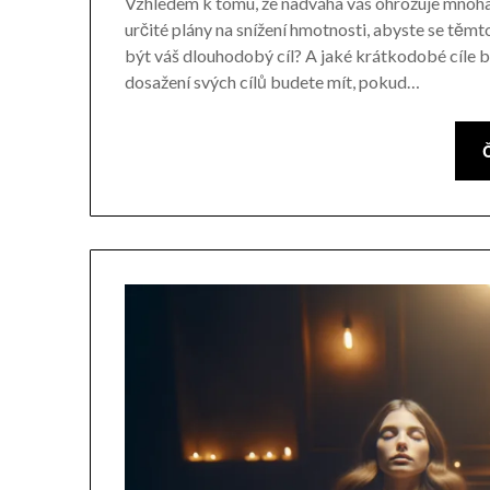
Vzhledem k tomu, že nadváha vás ohrožuje mnoh
určité plány na snížení hmotnosti, abyste se těm
být váš dlouhodobý cíl? A jaké krátkodobé cíle bys
dosažení svých cílů budete mít, pokud…
Č