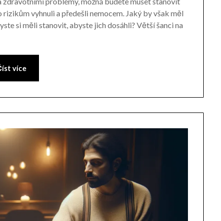
a zdravotními problémy, možná budete muset stanovit
to rizikům vyhnuli a předešli nemocem. Jaký by však měl
te si měli stanovit, abyste jich dosáhli? Větší šanci na
íst více