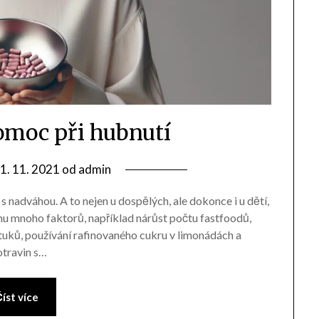
omoc při hubnutí
1. 11. 2021
od
admin
s nadváhou. A to nejen u dospělých, ale dokonce i u dětí,
omu mnoho faktorů, například nárůst počtu fastfoodů,
 tuků, používání rafinovaného cukru v limonádách a
otravin s…
íst více