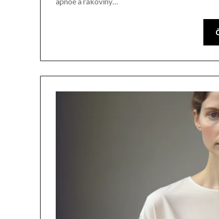
apnoe a rakoviny…
Č