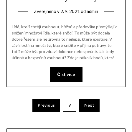
Zveřejněno v
2. 9. 2021
od
admin
Lidé, kteří chtějí zhubnout, běžně a především přemýšlejí o
snížení množství jídla, které snědí. To může být docela
dobré řešení, ale ne zrovna to nejlepší, které existuje. V
závislosti na množství, které snížíte v příjmu potravy, to
totiž může být pro zdraví dokonce nebezpečné. Jak tedy
účinně a bezpečně zhubnout? Zde je několik bodů, které…
Číst více
Previous
9
Next