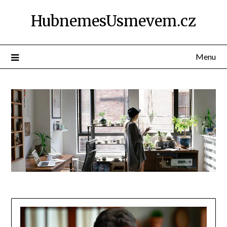
Přejdi
HubnemesUsmevem.cz
na
obsah
Menu