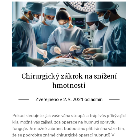
Chirurgický zákrok na snížení
hmotnosti
Zveřejněno v
2. 9. 2021
od
admin
Pokud sledujete, jak vaše váha stoupá, a trápí vás přibývající
kila, možná vás zajímá, zda operace na hubnutí opravdu
funguje. Je možné zabránit budoucímu přibírání na váze tím,
že se podrobíte známé chirurgické operaci hubnutí? V