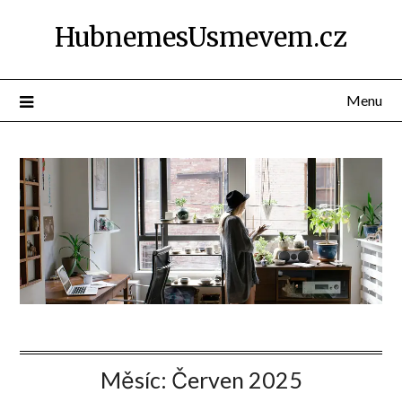
Přejdi
HubnemesUsmevem.cz
na
obsah
Menu
Měsíc:
Červen 2025