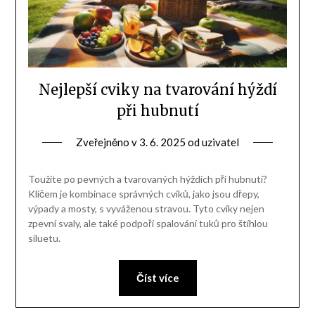
Nejlepší cviky na tvarování hýždí
při hubnutí
Zveřejněno v
3. 6. 2025
od
uzivatel
Toužíte po pevných a tvarovaných hýždích při hubnutí?
Klíčem je kombinace správných cviků, jako jsou dřepy,
výpady a mosty, s vyváženou stravou. Tyto cviky nejen
zpevní svaly, ale také podpoří spalování tuků pro štíhlou
siluetu.
Číst více